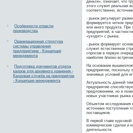
деньги», означает, что 
этого служит реальная в
соответственно, источник
- рынок регулирует разм
формируется четкое пред
Особенности отрасли
или иного продукта. При
производства
предприятий, в частност
«уходят» с рынка;
Оранизационная структура
- рынок формирует основ
системы управления
служит естественное стр
предприятием - Концепция
спросом в первую очередь
менеджмента
наиболее близко встреча
На основании вышеизложе
Подготовка документов отдела
предприятие, поскольку 
кадров для архивного хранения -
значимых условий для ег
Кадровая служба на предприятии
- Концепция менеджмента
Актуальность данной тем
предприятие способствуе
предложением, но и позв
новых участниках рынка 
Объектом исследования 
источники поступления то
поставщиков.
В первой главе курсовой 
коммерческие сделки и 
деятельности.