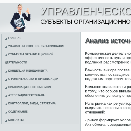
УПРАВЛЕНЧЕСКО
СУБЪЕКТЫ ОРГАНИЗАЦИОННО
ГЛАВНАЯ
Анализ источ
УПРАВЛЕНЧЕСКОЕ КОНСУЛЬТИРОВАНИЕ
Коммерческая деятельнос
СУБЪЕКТЫ ОРГАНИЗАЦИОННОЙ
эффективность купли-про
подлежит рассмотрению 
ДЕЯТЕЛЬНОСТИ
Важность выбора постав
КОНЦЕПЦИЯ МЕНЕДЖМЕНТА
количества поставщиков 
надежным партнером това
О РОЛИ ЧЕЛОВЕКА В ОРГАНИЗАЦИИ
Большое количество и р
ОРГАНИЗАЦИОННОЕ РАЗВИТИЕ
к тому, что особое вним
обеспечить успешную пр
АТТЕСТАЦИЯ ПЕРСОНАЛА
Роль рынка как регулято
КОНТРОЛЛИНГ, ВИДЫ, СТРУКТУРА
выделить несколько конк
отношений:
СОДЕРЖАНИЕ
- рынок формирует услов
КОНТАКТЫ
Акт обмена, совершенный