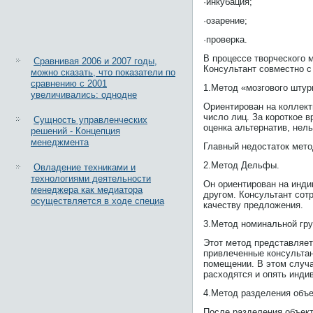
·инкубация;
·озарение;
·проверка.
В процессе творческого 
Сравнивая 2006 и 2007 годы,
Консультант совместно с
можно сказать, что показатели по
сравнению с 2001
1.Метод «мозгового штур
увеличивались: однодне
Ориентирован на коллект
число лиц. За короткое 
Сущность управленческих
оценка альтернатив, нел
решений - Концепция
менеджмента
Главный недостаток мето
2.Метод Дельфы.
Овладение техниками и
технологиями деятельности
Он ориентирован на инди
менеджера как медиатора
другом. Консультант сот
осуществляется в ходе специа
качеству предложения.
3.Метод номинальной гру
Этот метод представляе
привлеченные консульта
помещении. В этом случа
расходятся и опять инд
4.Метод разделения объе
После разделения объек