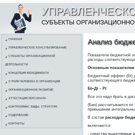
УПРАВЛЕНЧЕСКО
СУБЪЕКТЫ ОРГАНИЗАЦИОННО
ГЛАВНАЯ
Анализ бюдже
УПРАВЛЕНЧЕСКОЕ КОНСУЛЬТИРОВАНИЕ
Показатели бюджетной э
СУБЪЕКТЫ ОРГАНИЗАЦИОННОЙ
расходы соответствующег
ДЕЯТЕЛЬНОСТИ
Основным показателем
КОНЦЕПЦИЯ МЕНЕДЖМЕНТА
Бюджетный эффект (Бt) д
соответствующего бюджет
О РОЛИ ЧЕЛОВЕКА В ОРГАНИЗАЦИИ
Бt=Дt – Рt
ОРГАНИЗАЦИОННОЕ РАЗВИТИЕ
Все это надо брать в дис
АТТЕСТАЦИЯ ПЕРСОНАЛА
(Бин) рассчитывается по
КОНТРОЛЛИНГ, ВИДЫ, СТРУКТУРА
превышение интегральных
СОДЕРЖАНИЕ
В состав
расходов бюдж
КОНТАКТЫ
включаются:
- средства выделяемые д