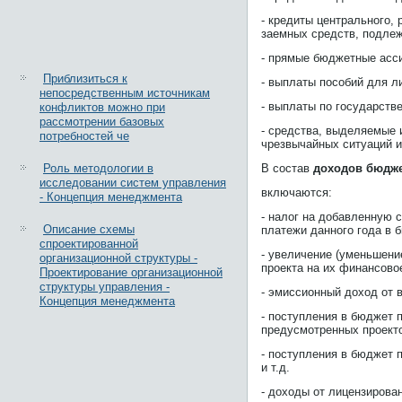
- кредиты центрального,
заемных средств, подле
- прямые бюджетные асси
Приблизиться к
- выплаты пособий для л
непосредственным источникам
- выплаты по государств
конфликтов можно при
рассмотрении базовых
- средства, выделяемые 
потребностей че
чрезвычайных ситуаций и
Роль методологии в
В состав
доходов бюдж
исследовании систем управления
включаются:
- Концепция менеджмента
- налог на добавленную с
Описание схемы
платежи данного года в 
спроектированной
- увеличение (уменьшени
организационной структуры -
проекта на их финансово
Проектирование организационной
структуры управления -
- эмиссионный доход от 
Концепция менеджмента
- поступления в бюджет 
предусмотренных проект
- поступления в бюджет 
и т.д.
- доходы от лицензирова