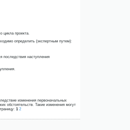
о цикла проекта.
бходимо определить (экспертным путем):
ся последствия наступления
тупления.
следствие изменения первоначальных
ких обстоятельств. Такие изменения могут
страницу:
1
2