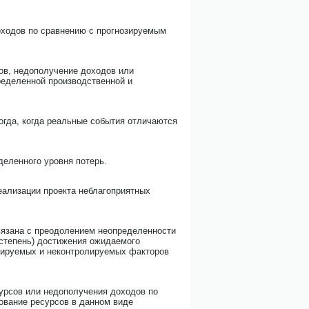
оходов по сравнению с прогнозируемым
сов, недополучение доходов или
ределенной производственной и
огда, когда реальные события отличаются
деленного уровня потерь.
еализации проекта неблагоприятных
связана с преодолением неопределенности
(степень) достижения ожидаемого
олируемых и неконтролируемых факторов
сурсов или недополучения доходов по
ование ресурсов в данном виде