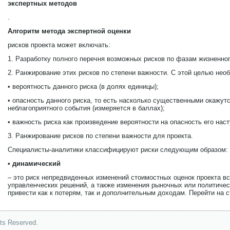
экспертных методов
.
Алгоритм метода экспертной оценки
рисков проекта может включать:
1. Разработку полного перечня возможных рисков по фазам жизненног
2. Ранжирование этих рисков по степени важности. С этой целью нео
• вероятность данного риска (в долях единицы);
• опасность данного риска, то есть насколько существенными окажут
неблагоприятного события (измеряется в баллах);
• важность риска как произведение вероятности на опасность его нас
3. Ранжирование рисков по степени важности для проекта.
Специалисты-аналитики классифицируют риски следующим образом:
• динамический
– это риск непредвиденных изменений стоимостных оценок проекта в
управленческих решений, а также изменения рыночных или политичес
привести как к потерям, так и дополнительным доходам. Перейти на 
hts Reserved.