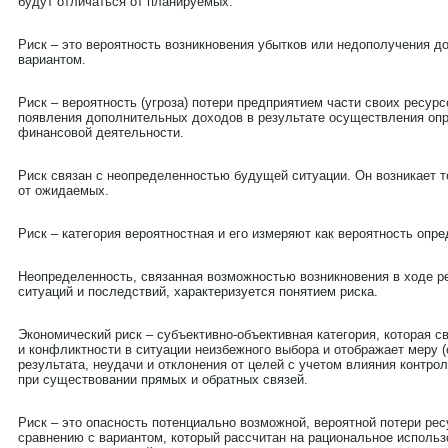
будут отличаться от планируемых.
Риск – это вероятность возникновения убытков или недополучения д
вариантом.
Риск – вероятность (угроза) потери предприятием части своих ресур
появления дополнительных доходов в результате осуществления оп
финансовой деятельности.
Риск связан с неопределенностью будущей ситуации. Он возникает т
от ожидаемых.
Риск – категория вероятностная и его измеряют как вероятность опре
Неопределенность, связанная возможностью возникновения в ходе р
ситуаций и последствий, характеризуется понятием риска.
Экономический риск – субъективно-объективная категория, которая 
и конфликтности в ситуации неизбежного выбора и отображает меру 
результата, неудачи и отклонения от целей с учетом влияния контр
при существовании прямых и обратных связей.
Риск – это опасность потенциально возможной, вероятной потери ре
сравнению с вариантом, который рассчитан на рациональное использ