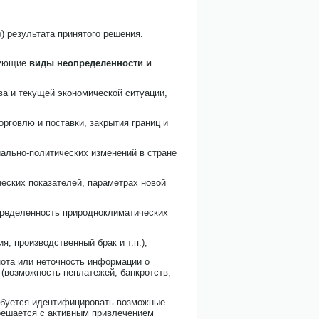
 результата принятого решения.
дующие
виды неопределенности и
ва и текущей экономической ситуации,
рговлю и поставки, закрытия границ и
иально-политических изменений в стране
еских показателей, параметрах новой
определенность природноклиматических
я, производственный брак и т.п.);
нота или неточность информации о
(возможность неплатежей, банкротств,
ребуется идентифицировать возможные
 решается с активным привлечением