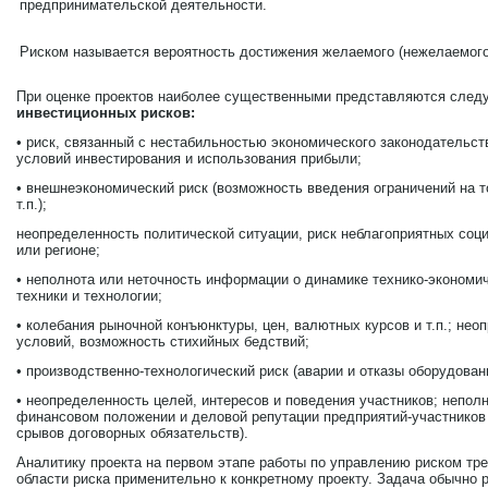
предпринимательской деятельности.
Риском называется вероятность достижения желаемого (нежелаемого)
При оценке проектов наиболее существенными представляются сле
инвестиционных рисков:
• риск, связанный с нестабильностью экономического законодательст
условий инвестирования и использования прибыли;
• внешнеэкономический риск (возможность введения ограничений на то
т.п.);
неопределенность политической ситуации, риск неблагоприятных соц
или регионе;
• неполнота или неточность информации о динамике технико-экономич
техники и технологии;
• колебания рыночной конъюнктуры, цен, валютных курсов и т.п.; не
условий, возможность стихийных бедствий;
• производственно-технологический риск (аварии и отказы оборудовани
• неопределенность целей, интересов и поведения участников; непол
финансовом положении и деловой репутации предприятий-участников 
срывов договорных обязательств).
Аналитику проекта на первом этапе работы по управлению риском т
области риска применительно к конкретному проекту. Задача обычно