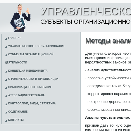
УПРАВЛЕНЧЕСКО
СУБЪЕКТЫ ОРГАНИЗАЦИОННО
ГЛАВНАЯ
Методы анали
УПРАВЛЕНЧЕСКОЕ КОНСУЛЬТИРОВАНИЕ
Для учета факторов неоп
СУБЪЕКТЫ ОРГАНИЗАЦИОННОЙ
имеющаяся информация о
вероятностных законов р
ДЕЯТЕЛЬНОСТИ
- анализ чувствительност
КОНЦЕПЦИЯ МЕНЕДЖМЕНТА
- проверка устойчивости
О РОЛИ ЧЕЛОВЕКА В ОРГАНИЗАЦИИ
- определение точки без
ОРГАНИЗАЦИОННОЕ РАЗВИТИЕ
- корректировка параметр
АТТЕСТАЦИЯ ПЕРСОНАЛА
- построение дерева реш
КОНТРОЛЛИНГ, ВИДЫ, СТРУКТУРА
- формализованное описа
СОДЕРЖАНИЕ
Анализ чувствительнос
КОНТАКТЫ
призван дать точную оце
изменении одного из исх