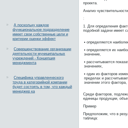
проекта.
Анализ чувствительност
:
А поскольку каждое
1. Для определения факт
функциональное подразделение
подобной задачи имеет 
имеет свои собственные цели и
критерии оценки эффект
• определяются наиболе
Совершенствование организации
• определяется их наибо
деятельности муниципальных
значение,
учреждений - Концепция
• рассчитывается показ
менеджмента
значениях,
• один из факторов изме
Специфика управленческого
пределах и рассчитывае
труда в категорийной компании
значении этого фактора,
будет состоять в том, что каждый
менеджер ка
Среди факторов, подлеж
единицы продукции, объе
Пример
Предположим, что в резу
таблица: