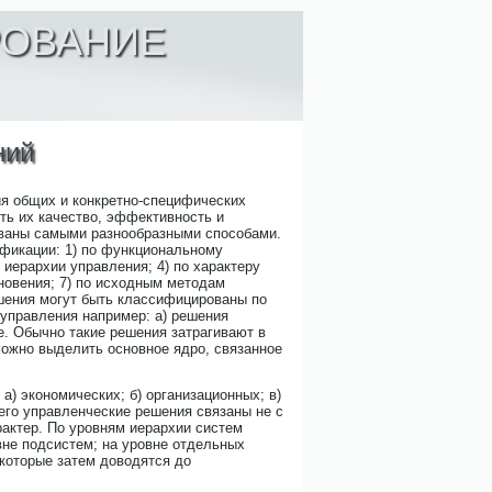
РОВАНИЕ
ний
я общих и конкретно-специфических
ить их качество, эффективность и
ованы самыми разнообразными способами.
фикации: 1) по функциональному
 иерархии управления; 4) по характеру
кновения; 7) по исходным методам
шения могут быть классифицированы по
управления например: а) решения
е. Обычно такие решения затрагивают в
можно выделить основное ядро, связанное
а) экономических; б) организационных; в)
сего управленческие решения связаны не с
рактер. По уровням иерархии систем
не подсистем; на уровне отдельных
которые затем доводятся до