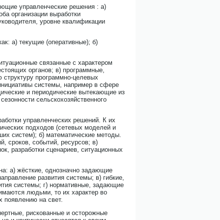
ющие управленческие решения : а)
оба организации выработки
руководителя, уровне квалификации
к: а) текущие (оперативные); б)
ситуационные связанные с характером
стоящих органов; в) программные,
ю структуру программно-целевых
 инициативы системы, например в сфере
одические и периодические вытекающие из
 сезонности сельскохозяйственного
ботки управленческих решений. К их
тических подходов (сетевых моделей и
ших систем); б) математические методы.
 сроков, событий, ресурсов; в)
ок, разработки сценариев, ситуационных
а: а) жёсткие, однозначно задающие
правление развития системы; в) гибкие,
ития системы; г) нормативные, задающие
имаются людьми, то их характер во
х появлению на свет.
нертные, рискованные и осторожные