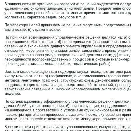
В зависимости от организации разработки решений выделяются следу
единоличные; б) коллегиальные; в) коллективные. Предпочтение спос
управленческих решений зависит от многих причин: компетентности 
коллектива, характера задач. ресурсов и т. д.
По характеру целей принимаемые решения могут быть представлены ка
тактические; в) стратегические.
По причинам возникновения управленческие решения делятся на: а) 
возникающих обстоятельств; б) по предписанию (распоряжению) выше
связанные с включением данного объекта управления в определенну
отношений. мероприятий; г) инициативные, связанные с проявлением
производства товаров услуг, посреднической деятельности; д ) эпиз
периодичности воспроизводственных процессов в системе (например,
производства, сплава леса по рекам, геологических работ).
Важным классификационным подходом служат исходные методы разра
числу можно отнести: а) графические, с использованием графоанали
методов, ленточных графиков, структурных схем, декомпозиции боль
предполагающие формализацию представлений, отношений, пропорций,
эвристические связанные с широким использованием экспертных оцен
моделей.
По организационному оформлению управленческих решений делятся н
дальнейший путь их воплощения; б) ориентирующие, определяющие на
изменяющиеся в соответствии с условиями функционирования и разв
параметры протекания процессов в системе. Поскольку решения прин
многом несет на себе отпечаток личности менеджера, причастного к и
В связи с этим принято различать уравновешенные, импульсивные, и