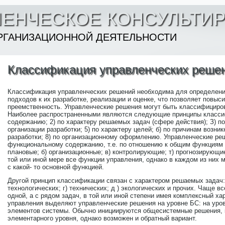
ЛЕНЧЕСКОЕ КОНСУЛЬТИ
РГАНИЗАЦИОННОЙ ДЕЯТЕЛЬНОСТИ
Классификация управленческих реше
Классификация управленческих решений необходима для определени
подходов к их разработке, реализации и оценке, что позволяет повыс
преемственность. Управленческие решения могут быть классифицир
Наиболее распространенными являются следующие принципы класси
содержанию; 2) по характеру решаемых задач (сфере действия); З) по
организации разработки; 5) по характеру целей; б) по причинам возни
разработки; 8) по организационному оформлению. Управленческие ре
функциональному содержанию, т.е. по отношению к общим функциям 
плановые; б) организационные; в) контролирующие; т) прогнозирующи
той или иной мере все функции управления, однако в каждом из них 
с какой- то основной функцией.
Другой принцип классификации связан с характером решаемых задач: 
технологических; г) технических; д ) экологических и прочих. Чаще в
одной, а с рядом задач, в той или иной степени имея комплексный ха
управления выделяют управленческие решения на уровне БС: на уров
элементов системы. Обычно инициируются общесистемные решения, 
элементарного уровня, однако возможен и обратный вариант.