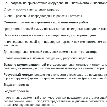
Соб–затраты на приобретение оборудования, инструмента и инвентаря
Спроч – прочие капитальные затраты;
Снепр – резерв на непредвиденные работы и затраты.
Сметная стоимость строительных и монтажных работ
представляет собой сумму прямых затрат, накладных расходов и сме
На основе сметной стоимости определяется
договорная цена
, являющаяся основой для подрядных торгов и при окончательном ее
контракта.
Для определения сметной стоимости применяются
три метода
: базисно-компенсационный, ресурсный, ресурсно-индексный.
Базисно-компенсационный метод
определения стоимости строитель
сметной документации с использованием имеющихся сметных норм.
Ресурсный метод
определения стоимости строительства представляе
(прогнозируемых) ценах и тарифах элементов затрат (ресурсов), нео
Бюджет проекта
Бюджет проекта
– это план, выраженный в количественных показателях и отражающи
поставленной цели. В бюджете представлены оценочные результаты о
стратегии осуществления проекта.