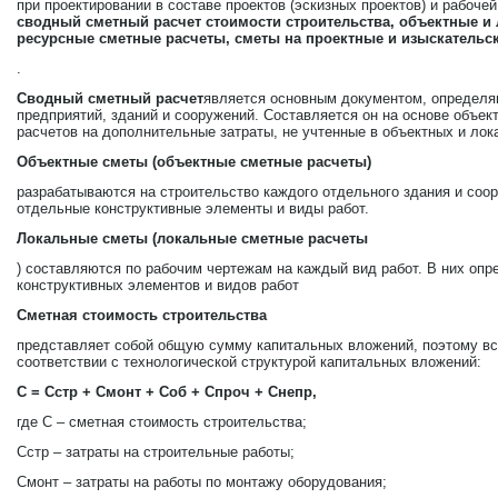
при проектировании в составе проектов (эскизных проектов) и рабоче
сводный сметный расчет стоимости строительства, объектные и
ресурсные сметные расчеты, сметы на проектные и изыскательс
.
Сводный сметный расчет
является основным документом, определя
предприятий, зданий и сооружений. Составляется он на основе объек
расчетов на дополнительные затраты, не учтенные в объектных и лок
Объектные сметы (объектные сметные расчеты)
разрабатываются на строительство каждого отдельного здания и соо
отдельные конструктивные элементы и виды работ.
Локальные сметы (локальные сметные расчеты
) составляются по рабочим чертежам на каждый вид работ. В них оп
конструктивных элементов и видов работ
Сметная стоимость строительства
представляет собой общую сумму капитальных вложений, поэтому все
соответствии с технологической структурой капитальных вложений:
С = Сстр + Смонт + Соб + Спроч + Снепр,
где С – сметная стоимость строительства;
Сстр – затраты на строительные работы;
Смонт – затраты на работы по монтажу оборудования;