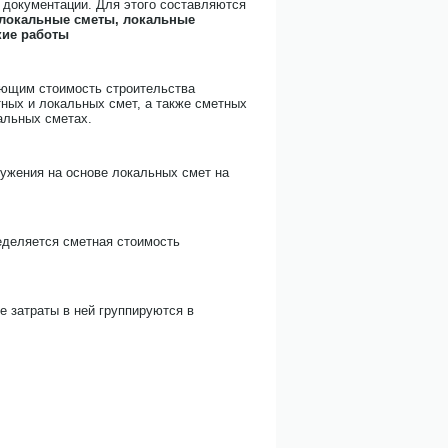
й документации. Для этого составляются
 локальные сметы, локальные
кие работы
ющим стоимость строительства
тных и локальных смет, а также сметных
альных сметах.
ружения на основе локальных смет на
ределяется сметная стоимость
 затраты в ней группируются в