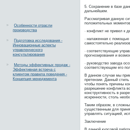
5. Сохранение в базе да
дальнейшем.
Рассматривая данную сит
положительных моментов
Особенности отрасли
производства
· конфликт не привел к 
· налаженная с помощью 
Подготовка исследования -
самостоятельно реализо
Инновационные аспекты
управленческого
· соответствующие упра
консультирования
прогнозирования и возмо
· руководство завода ос
Методы эффективных продаж -
соответствующем его пол
Эффективная встреча с
клиентом правила поведения -
В данном случае мы прим
Концепция менеджмента
претензии. Данный стиль 
чтобы понять причины ко
разрешение конфликта во
конструктивность в разр
искренности, столь необ
Таким образом, в сложны
существенным для приня
управлять ситуацией, ис
Заключение
В данной курсовой работ