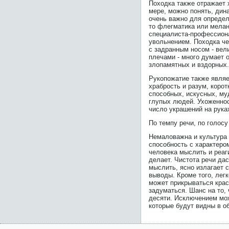
Походка также отражает 
мере, можно понять, дин
очень важно для определ
то флегматика или меланх
специалиста-профессионал
увольнением. Походка че
с задранным носом - вел
плечами - много думает 
злопамятных и вздорных.
Рукопожатие также являе
храбрость и разум, коро
способных, искусных, му
глупых людей. Ухоженнос
число украшений на руках
По темпу речи, по голос
Немаловажна и культура 
способность с характеро
человека мыслить и реаг
делает. Чистота речи да
мыслить, ясно излагает
выводы. Кроме того, легк
может прикрываться крас
задуматься. Шанс на то,
десяти. Исключением мо
которые будут видны в о