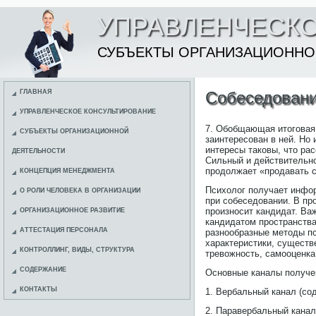
УПРАВЛЕНЧЕСКО
СУБЪЕКТЫ ОРГАНИЗАЦИОННО
ГЛАВНАЯ
Собеседовани
УПРАВЛЕНЧЕСКОЕ КОНСУЛЬТИРОВАНИЕ
7. Обобщающая итоговая 
СУБЪЕКТЫ ОРГАНИЗАЦИОННОЙ
заинтересован в ней. Но
интересы таковы, что ра
ДЕЯТЕЛЬНОСТИ
Сильный и действительно
продолжает «продавать с
КОНЦЕПЦИЯ МЕНЕДЖМЕНТА
Психолог получает информ
О РОЛИ ЧЕЛОВЕКА В ОРГАНИЗАЦИИ
при собеседовании. В пр
произносит кандидат. Важ
ОРГАНИЗАЦИОННОЕ РАЗВИТИЕ
кандидатом пространств
АТТЕСТАЦИЯ ПЕРСОНАЛА
разнообразные методы п
характеристики, существ
КОНТРОЛЛИНГ, ВИДЫ, СТРУКТУРА
тревожность, самооценка,
СОДЕРЖАНИЕ
Основные каналы получе
КОНТАКТЫ
1. Вербальный канал (со
2. Паравербальный канал 