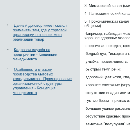
3. Мимический канал (ми
4. Пантомимический кана
5. Проксимический канал
Данный договор имеет смысл
общении).
применять там, где у торговой
Например, наблюдая мож
организации нет своих мест
хорошее здоровье челове
реализации товар
­ энергичная походка, кр
Кадровая служба на
­ бодрый дух, "искорки в г
предприятии - Концепция
менеджмента
­ улыбка, приветливость;
­ быстрый темп речи;
Особенности отрасли
производства бытовых
­ здоровый цвет кожи, гл
холодильников - Проектирование
организационной структуры
­ хорошее состояние (упру
управления - Концепция
менеджмента
­ отсутствие впадин или 
­ густые брови - признак 
­ большие ушные раковин
­ отсутствие красных про
­ заметные "полулуния" на